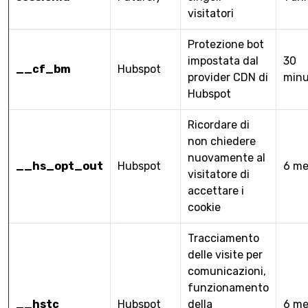
visitatori
Protezione bot
impostata dal
30
__cf_bm
Hubspot
provider CDN di
minu
Hubspot
Ricordare di
non chiedere
nuovamente al
__hs_opt_out
Hubspot
6 me
visitatore di
accettare i
cookie
Tracciamento
delle visite per
comunicazioni,
funzionamento
__hstc
Hubspot
della
6 me