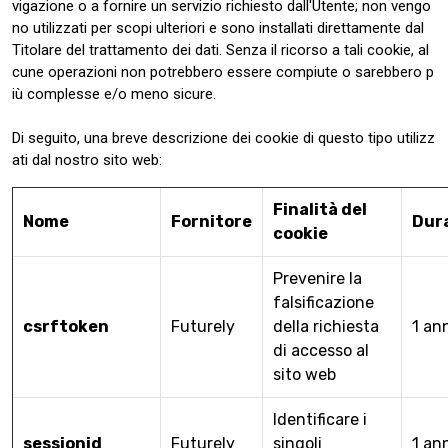
vigazione o a fornire un servizio richiesto dall'Utente; non vengo
no utilizzati per scopi ulteriori e sono installati direttamente dal
Titolare del trattamento dei dati. Senza il ricorso a tali cookie, al
cune operazioni non potrebbero essere compiute o sarebbero p
iù complesse e/o meno sicure.
Di seguito, una breve descrizione dei cookie di questo tipo utilizz
ati dal nostro sito web:
Finalità del
Nome
Fornitore
Dur
cookie
Prevenire la
falsificazione
csrftoken
Futurely
della richiesta
1 an
di accesso al
sito web
Identificare i
sessionid
Futurely
singoli
1 an