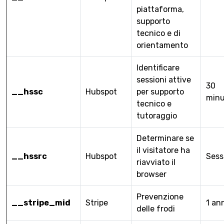
piattaforma,
supporto
tecnico e di
orientamento
Identificare
sessioni attive
30
__hssc
Hubspot
per supporto
minu
tecnico e
tutoraggio
Determinare se
il visitatore ha
__hssrc
Hubspot
Sess
riavviato il
browser
Prevenzione
__stripe_mid
Stripe
1 an
delle frodi