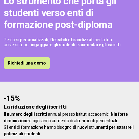
Lo strumento che porta gli
studenti verso enti di
formazione post-diploma
Percorsi
personalizzati, flessibili
e
brandizzati
per la tua
università: per
ingaggiare gli studenti
e
aumentare gli iscritti.
Richiedi una demo
-15%
La riduzione degli
iscritti
Il numero degli iscritti
annuali presso istituti accademici
è in forte
diminuzione
e ogni anno aumenta di alcuni punti percentuali.
Gli enti di formazione hanno bisogno
di nuovi strumenti per attrarre i
potenziali studenti.