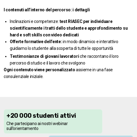
I contenuti all’interno del percorso: i dettagli
Inclinazioni e competenze:
test RIASEC per individuare
scientificamente i tratti dello studente e approfondimento su
hard e soft skills
con video dedicati
Offerte formative dell’ente:
in modo dinamico e interattivo
guidiamo lo studente alla scoperta di tutte le opportunità
Testimonianze di giovani lavoratori
che raccontano il loro
percorso di studio e il lavoro che svolgono
Ogni contenuto viene personalizzato
assieme in una fase
consulenziale iniziale.
+20 000 studenti attivi
Che partecipano ai nostri webinar
sull’orientamento